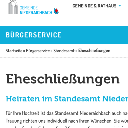
Zum
ÖFFN
GEMEINDE & RATHAUS
Inhalt
springen
BÜRGERSERVICE
Eheschließungen
Startseite
»
Bürgerservice
»
Standesamt
»
Eheschließungen
Hei­ra­ten im Stan­des­amt Nie­de
Für Ihre Hochzeit ist das Standesamt Niederaichbach auch na
Trauung richten uns individuell nach Ihren Wünschen: Sie w