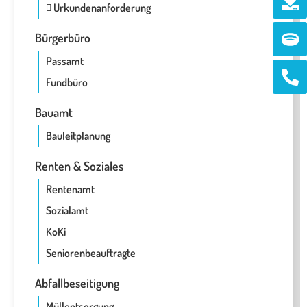
Urkundenanforderung
Ri
Bürgerbüro
Passamt
Ph
alt
Fundbüro
Bauamt
Bauleitplanung
Renten & Soziales
Rentenamt
Sozialamt
KoKi
Seniorenbeauftragte
Abfallbeseitigung
Müllentsorgung