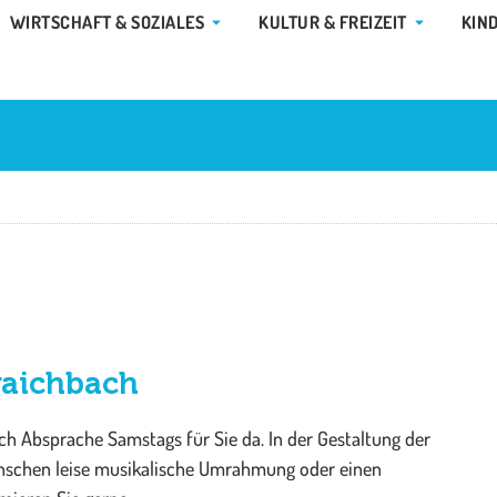
E GEMEINDE & RATHAUS
ÖFFNE WIRTSCHAFT & SOZIALES
ÖFFNE KUL
WIRTSCHAFT & SOZIALES
KULTUR & FREIZEIT
KIN
raich­bach
ch Absprache Samstags für Sie da. In der Gestaltung der
ünschen leise musikalische Umrahmung oder einen