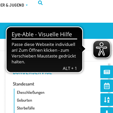
TUR & FREIZEIT
ÖFFNE KINDER & JUGEND
DER & JUGEND
Ne
BÜRGERSERVICE
Ca
Standesamt
alt
Eheschließungen
So
Geburten
al
d
Sterbefälle
Do