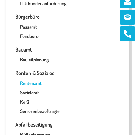
Urkundenanforderung
Ri
Bürgerbüro
Passamt
Ph
alt
Fundbüro
Bauamt
Bauleitplanung
Renten & Soziales
Rentenamt
Sozialamt
KoKi
Seniorenbeauftragte
Abfallbeseitigung
Müllentsorgung