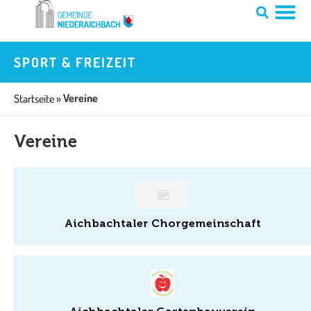
Zum
Inhalt
springen
SPORT & FREIZEIT
Vereine
Startseite
»
Vereine
Aich­bach­ta­ler Chor­ge­mein­schaft