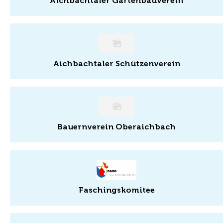
Aich­bach­ta­ler Gar­ten­bau­ver­ein
Aichbachtaler Schützenverein
Bauernverein Oberaichbach
Faschingskomitee