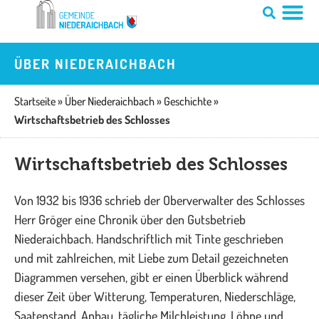
Zum
Inhalt
springen
ÜBER NIEDERAICHBACH
Startseite
»
Über Niederaichbach
»
Geschichte
»
Wirtschaftsbetrieb des Schlosses
Wirtschaftsbetrieb des Schlosses
Von 1932 bis 1936 schrieb der Oberverwalter des Schlosses
Herr Gröger eine Chronik über den Gutsbetrieb
Niederaichbach. Handschriftlich mit Tinte geschrieben
und mit zahlreichen, mit Liebe zum Detail gezeichneten
Diagrammen versehen, gibt er einen Überblick während
dieser Zeit über Witterung, Temperaturen, Niederschläge,
Saatenstand, Anbau, tägliche Milchleistung, Löhne und