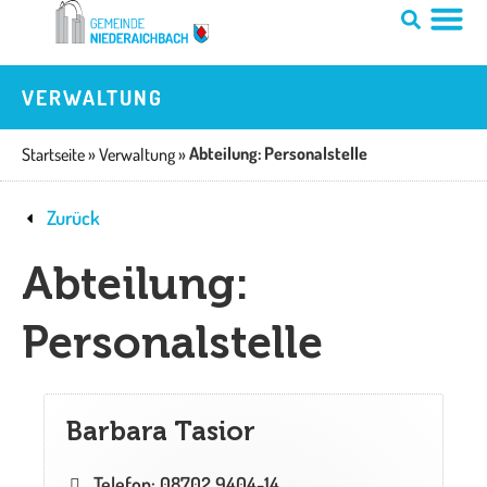
Zum
Inhalt
springen
VERWALTUNG
Abteilung: Personalstelle
Startseite
»
Verwaltung
»
Zurück
Abteilung:
Personalstelle
Barbara Tasior
Telefon: 08702 9404-14