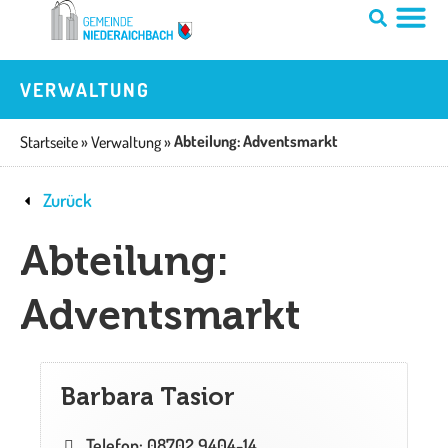
Zum
Inhalt
springen
VERWALTUNG
Abteilung: Adventsmarkt
Startseite
»
Verwaltung
»
Zurück
Abteilung:
Adventsmarkt
Barbara Tasior
Telefon: 08702 9404-14