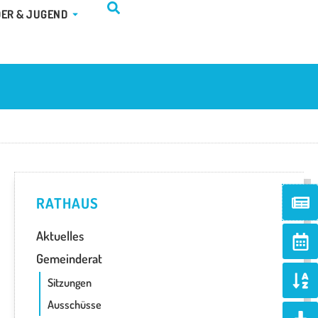
TUR & FREIZEIT
ÖFFNE KINDER & JUGEND
DER & JUGEND
Ne
RATHAUS
Ca
Aktuelles
alt
Gemeinderat
So
Sitzungen
al
d
Ausschüsse
Do