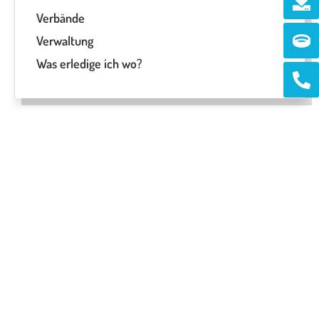
Verbände
Ri
Verwaltung
Was erledige ich wo?
Ph
alt