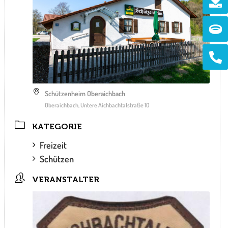
Ri
Ph
alt
Schützenheim Oberaichbach
Oberaichbach, Untere Aichbachtalstraße 10
KATEGORIE
Freizeit
Schützen
VERANSTALTER