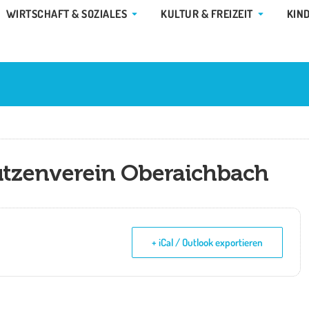
E GEMEINDE & RATHAUS
ÖFFNE WIRTSCHAFT & SOZIALES
ÖFFNE KUL
WIRTSCHAFT & SOZIALES
KULTUR & FREIZEIT
KIN
ützenverein Oberaichbach
+ iCal / Outlook exportieren