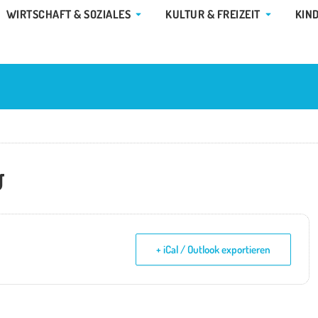
E GEMEINDE & RATHAUS
ÖFFNE WIRTSCHAFT & SOZIALES
ÖFFNE KUL
WIRTSCHAFT & SOZIALES
KULTUR & FREIZEIT
KIN
g
+ iCal / Outlook exportieren