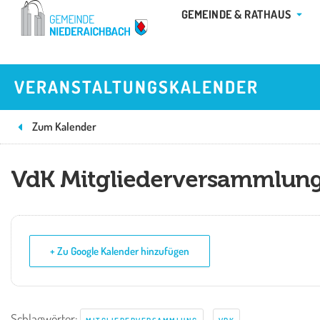
Zum
ÖFFN
GEMEINDE & RATHAUS
Inhalt
springen
VERANSTALTUNGSKALENDER
Zum Kalender
VdK Mitgliederversammlun
+ Zu Google Kalender hinzufügen
Schlagwörter:
,