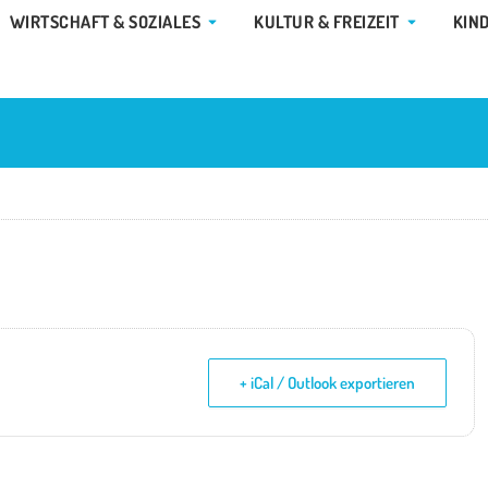
E GEMEINDE & RATHAUS
ÖFFNE WIRTSCHAFT & SOZIALES
ÖFFNE KUL
WIRTSCHAFT & SOZIALES
KULTUR & FREIZEIT
KIN
+ iCal / Outlook exportieren