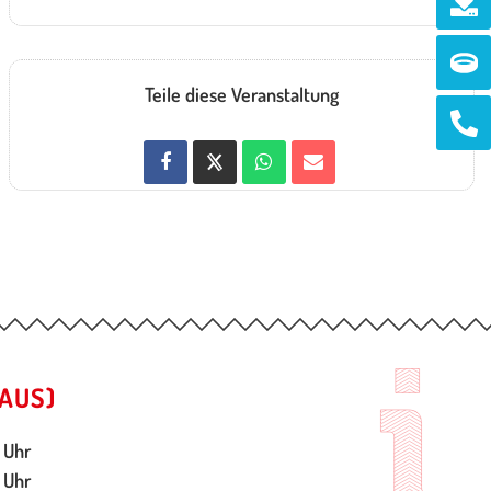
Ri
Teile diese Veranstaltung
Ph
alt
AUS)
 Uhr
 Uhr