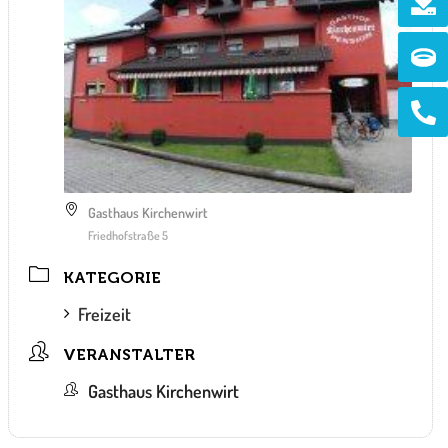
Ri
Ph
alt
Gasthaus Kirchenwirt
Friedhofstraße 5
KATEGORIE
Freizeit
VERANSTALTER
Gasthaus Kirchenwirt