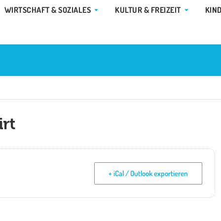
E GEMEINDE & RATHAUS
ÖFFNE WIRTSCHAFT & SOZIALES
ÖFFNE KUL
WIRTSCHAFT & SOZIALES
KULTUR & FREIZEIT
KIN
irt
+ iCal / Outlook exportieren