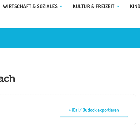
E GEMEINDE & RATHAUS
ÖFFNE WIRTSCHAFT & SOZIALES
ÖFFNE KUL
WIRTSCHAFT & SOZIALES
KULTUR & FREIZEIT
KIN
bach
+ iCal / Outlook exportieren