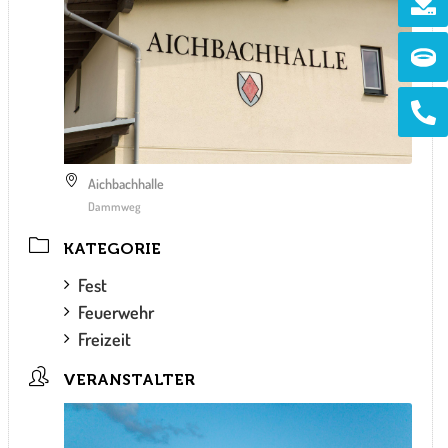
Ri
Ph
alt
Aichbachhalle
Dammweg
KATEGORIE
Fest
Feuerwehr
Freizeit
VERANSTALTER