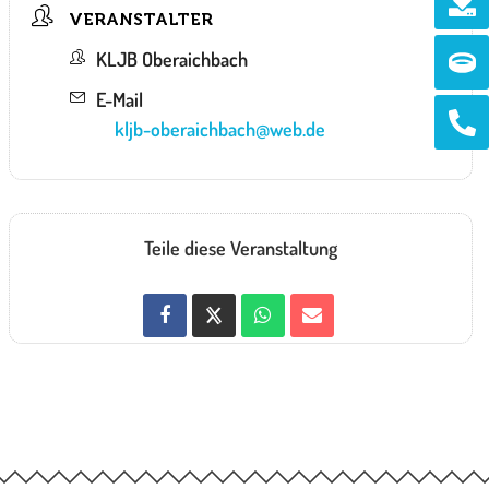
VERANSTALTER
Ri
KLJB Oberaichbach
E-Mail
Ph
kljb-oberaichbach@web.de
alt
Teile diese Veranstaltung