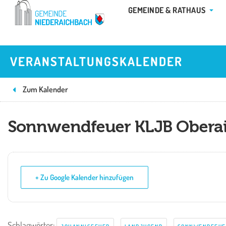
Zum
ÖFFN
GEMEINDE & RATHAUS
Inhalt
springen
VERANSTALTUNGSKALENDER
Zum Kalender
Sonnwendfeuer KLJB Obera
+ Zu Google Kalender hinzufügen
Schlagwörter:
,
,