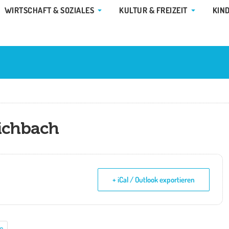
E GEMEINDE & RATHAUS
ÖFFNE WIRTSCHAFT & SOZIALES
ÖFFNE KUL
WIRTSCHAFT & SOZIALES
KULTUR & FREIZEIT
KIN
ichbach
+ iCal / Outlook exportieren