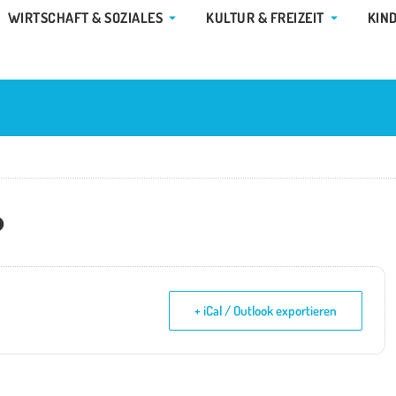
E GEMEINDE & RATHAUS
ÖFFNE WIRTSCHAFT & SOZIALES
ÖFFNE KUL
WIRTSCHAFT & SOZIALES
KULTUR & FREIZEIT
KIN
o
+ iCal / Outlook exportieren