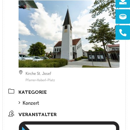
Ri
Ph
alt
Kirche St. Josef
Pfarrer-Haberl-Platz
KATEGORIE
Konzert
VERANSTALTER