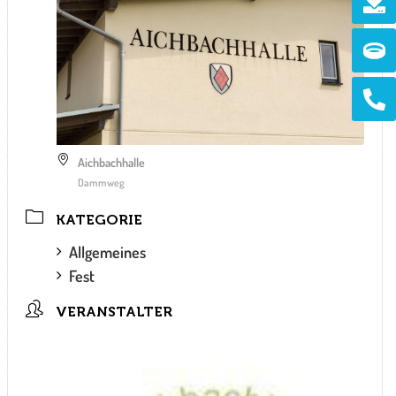
Ri
Ph
alt
Aichbachhalle
Dammweg
KATEGORIE
Allgemeines
Fest
VERANSTALTER