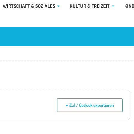
E GEMEINDE & RATHAUS
ÖFFNE WIRTSCHAFT & SOZIALES
ÖFFNE KUL
WIRTSCHAFT & SOZIALES
KULTUR & FREIZEIT
KIN
+ iCal / Outlook exportieren