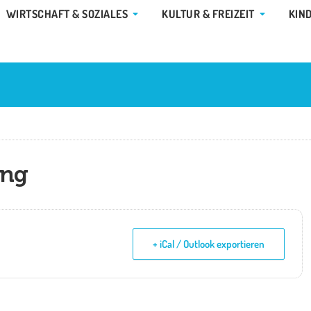
E GEMEINDE & RATHAUS
ÖFFNE WIRTSCHAFT & SOZIALES
ÖFFNE KUL
WIRTSCHAFT & SOZIALES
KULTUR & FREIZEIT
KIN
ung
+ iCal / Outlook exportieren