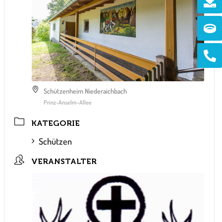
Ri
Ph
alt
Schützenheim Niederaichbach
Prinz-Anselm-Allee
KATEGORIE
Schützen
VERANSTALTER