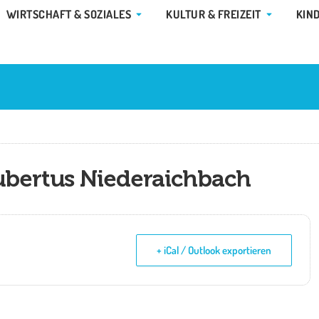
E GEMEINDE & RATHAUS
ÖFFNE WIRTSCHAFT & SOZIALES
ÖFFNE KUL
WIRTSCHAFT & SOZIALES
KULTUR & FREIZEIT
KIN
ubertus Niederaichbach
+ iCal / Outlook exportieren