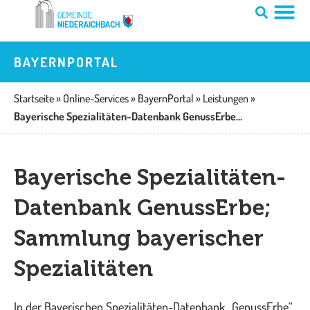
Zum
Inhalt
springen
BAYERNPORTAL
Startseite
»
Online-Services
»
BayernPortal
»
Leistungen
»
Bayerische Spezialitäten-Datenbank GenussErbe; Sammlung bayerischer Spezialitäten
Bayerische Spezialitäten-
Datenbank GenussErbe;
Sammlung bayerischer
Spezialitäten
In der Bayerischen Spezialitäten-Datenbank „GenussErbe“