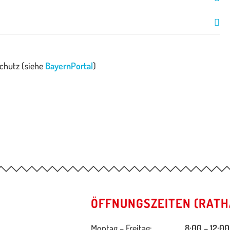
chutz (siehe
BayernPortal
)
ÖFFNUNGSZEITEN (RATH
Montag – Freitag:
8:00 – 12:00