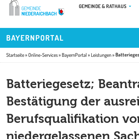
Zum
ÖFFN
GEMEINDE & RATHAUS
Inhalt
springen
BAYERNPORTAL
Startseite
»
Online-Services
»
BayernPortal
»
Leistungen
»
Batteriegesetz; Beant
Bestätigung der ausr
Berufsqualifikation v
niedergelassenen Sac