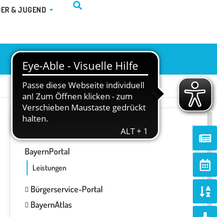
TUR & FREIZEIT
ÖFFNE KINDER & JUGEND
DER & JUGEND
ONLINE-SERVICES
Ne
BayernPortal
Ca
alt
Leistungen
So
Bürgerservice-Portal
al
BayernAtlas
d
Do