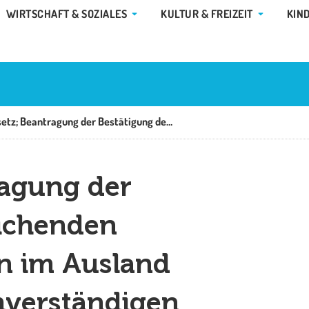
E GEMEINDE & RATHAUS
ÖFFNE WIRTSCHAFT & SOZIALES
ÖFFNE KUL
WIRTSCHAFT & SOZIALES
KULTUR & FREIZEIT
KIN
Batteriegesetz; Beantragung der Bestätigung der ausreichenden Berufsqualifikation von im Ausland niedergelassenen Sachverständigen
ragung der
eichenden
on im Ausland
hverständigen