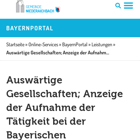
Zum
Inhalt
springen
BAYERNPORTAL
Startseite
»
Online-Services
»
BayernPortal
»
Leistungen
»
Auswärtige Gesellschaften; Anzeige der Aufnahme der Tätigkeit bei der Bayerischen Ingenieurekammer-Bau
Auswärtige
Gesellschaften; Anzeige
der Aufnahme der
Tätigkeit bei der
Bayerischen