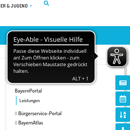
TUR & FREIZEIT
ÖFFNE KINDER & JUGEND
DER & JUGEND
ONLINE-SERVICES
Ne
BayernPortal
Ca
alt
Leistungen
So
Bürgerservice-Portal
al
BayernAtlas
d
Do