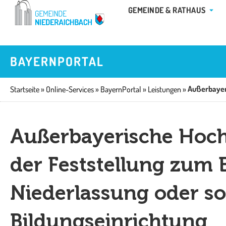
Zum
ÖFFN
GEMEINDE & RATHAUS
Inhalt
springen
BAYERNPORTAL
Startseite
»
Online-Services
»
BayernPortal
»
Leistungen
»
Außerbayerische Hoch
der Feststellung zum B
Niederlassung oder s
Bildungseinrichtung