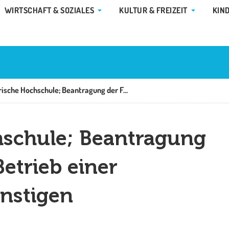
E GEMEINDE & RATHAUS
ÖFFNE WIRTSCHAFT & SOZIALES
ÖFFNE KUL
WIRTSCHAFT & SOZIALES
KULTUR & FREIZEIT
KIN
Außerbayerische Hochschule; Beantragung der Feststellung zum Betrieb einer Niederlassung oder sonstigen Bildungseinrichtung
schule; Beantragung
etrieb einer
onstigen