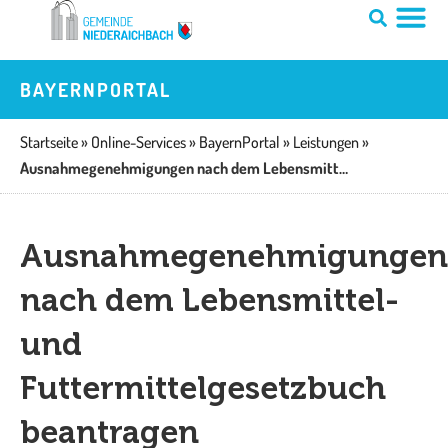
Zum
Inhalt
springen
BAYERNPORTAL
Startseite
»
Online-Services
»
BayernPortal
»
Leistungen
»
Ausnahmegenehmigungen nach dem Lebensmittel- und Futtermittelgesetzbuch beantragen
Ausnahmegenehmigungen
nach dem Lebensmittel-
und
Futtermittelgesetzbuch
beantragen