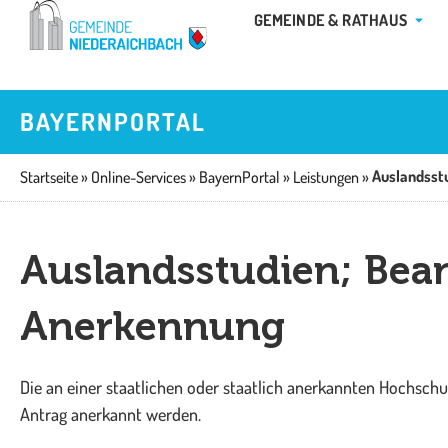
Zum
ÖFFN
GEMEINDE & RATHAUS
Inhalt
springen
BAYERNPORTAL
Auslandsst
Startseite
»
Online-Services
»
BayernPortal
»
Leistungen
»
Auslandsstudien; Bea
Anerkennung
Die an einer staatlichen oder staatlich anerkannten Hochsch
Antrag anerkannt werden.