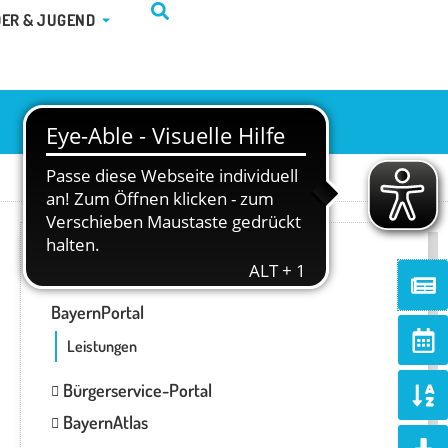
TUR & FREIZEIT
ÖFFNE KINDER & JUGEND
DER & JUGEND
ONLINE-SERVICES
Ne
BayernPortal
Ca
alt
Leistungen
So
Bürgerservice-Portal
al
BayernAtlas
d
Do