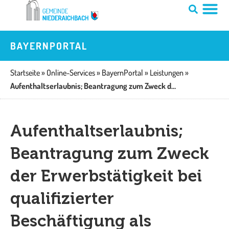
Zum
Inhalt
springen
BAYERNPORTAL
Startseite
»
Online-Services
»
BayernPortal
»
Leistungen
»
Aufenthaltserlaubnis; Beantragung zum Zweck der Erwerbstätigkeit bei qualifizierter Beschäftigung als Fachkraft mit akademischer Ausbildung
Aufenthaltserlaubnis;
Beantragung zum Zweck
der Erwerbstätigkeit bei
qualifizierter
Beschäftigung als