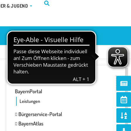
TUR & FREIZEIT
ÖFFNE KINDER & JUGEND
DER & JUGEND
ONLINE-SERVICES
Ne
BayernPortal
Ca
alt
Leistungen
So
Bürgerservice-Portal
al
BayernAtlas
d
Do