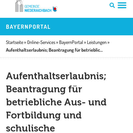
Zum
Inhalt
springen
BAYERNPORTAL
Startseite
»
Online-Services
»
BayernPortal
»
Leistungen
»
Aufenthaltserlaubnis; Beantragung für betriebliche Aus- und Fortbildung und schulische Berufsausbildung
Aufenthaltserlaubnis;
Beantragung für
betriebliche Aus- und
Fortbildung und
schulische