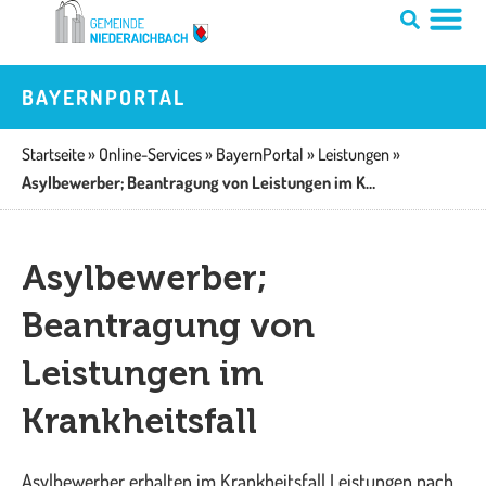
Zum
Inhalt
springen
BAYERNPORTAL
Startseite
»
Online-Services
»
BayernPortal
»
Leistungen
»
Asylbewerber; Beantragung von Leistungen im Krankheitsfall
Asylbewerber;
Beantragung von
Leistungen im
Krankheitsfall
Asylbewerber erhalten im Krankheitsfall Leistungen nach