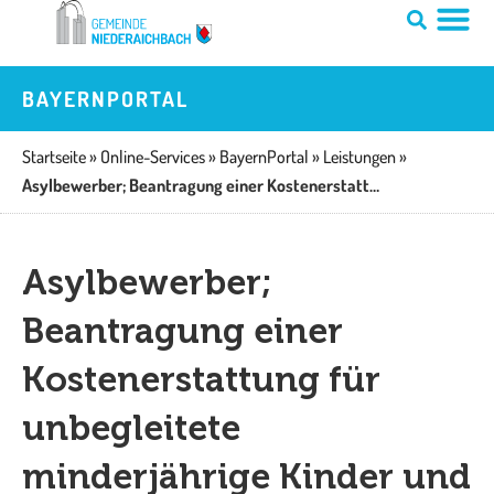
Zum
Inhalt
springen
BAYERNPORTAL
Startseite
»
Online-Services
»
BayernPortal
»
Leistungen
»
Asylbewerber; Beantragung einer Kostenerstattung für unbegleitete minderjährige Kinder und Jugendliche durch den Bezirk
Asylbewerber;
Beantragung einer
Kostenerstattung für
unbegleitete
minderjährige Kinder und