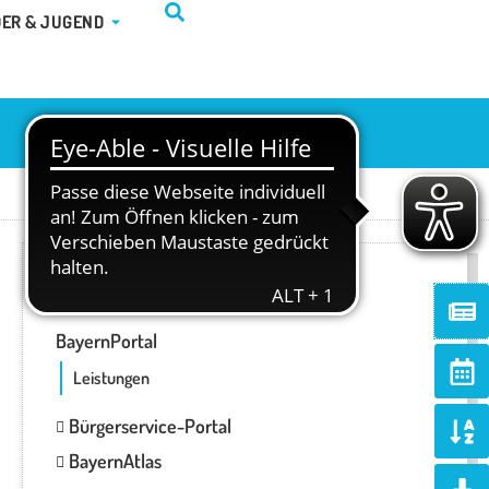
TUR & FREIZEIT
ÖFFNE KINDER & JUGEND
DER & JUGEND
ONLINE-SERVICES
Ne
BayernPortal
Ca
alt
Leistungen
So
Bürgerservice-Portal
al
BayernAtlas
d
Do