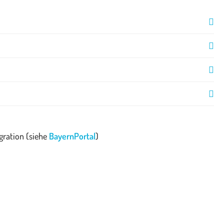
gration (siehe
BayernPortal
)