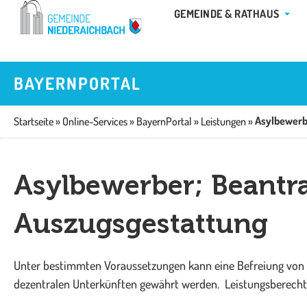
Zum
ÖFFN
GEMEINDE & RATHAUS
Inhalt
springen
BAYERNPORTAL
Startseite
»
Online-Services
»
BayernPortal
»
Leistungen
»
Asylbewerber; Beantr
Auszugsgestattung
Unter bestimmten Voraussetzungen kann eine Befreiung von
dezentralen Unterkünften gewährt werden. Leistungsberecht