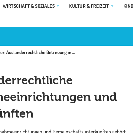
E GEMEINDE & RATHAUS
ÖFFNE WIRTSCHAFT & SOZIALES
ÖFFNE KUL
WIRTSCHAFT & SOZIALES
KULTUR & FREIZEIT
KIN
Asylbewerber; Ausländerrechtliche Betreuung in Aufnahmeeinrichtungen und Gemeinschaftsunterkünften
derrechtliche
meeinrichtungen und
ünften
ufnahmeeinrichtungen und Gemeinschaftsunterkünften gehört