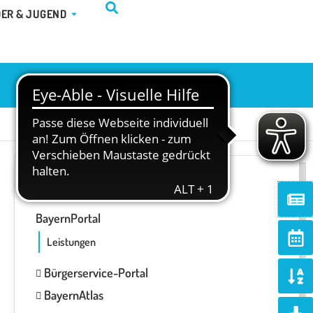
TUR & FREIZEIT
ÖFFNE KINDER & JUGEND
DER & JUGEND
ONLINE-SERVICES
Ne
BayernPortal
Ca
alt
Leistungen
So
Bürgerservice-Portal
al
BayernAtlas
d
Do