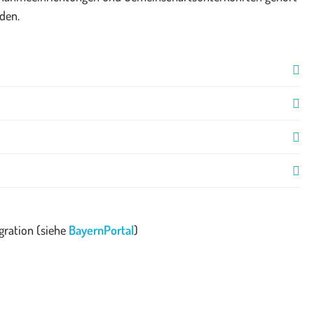
den.
gration (siehe
BayernPortal
)