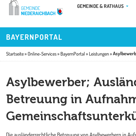
Zum
ÖFFN
GEMEINDE & RATHAUS
Inhalt
springen
BAYERNPORTAL
Startseite
»
Online-Services
»
BayernPortal
»
Leistungen
»
Asylbewerber; Auslän
Betreuung in Aufnah
Gemeinschaftsunterk
Die ausländerrechtliche Betreuung von Asylbewerbern in A