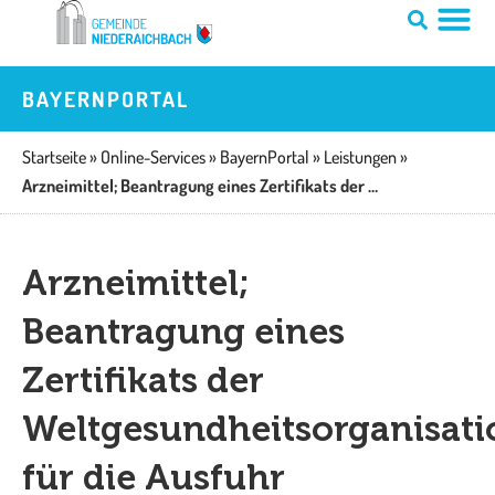
Zum
Inhalt
springen
BAYERNPORTAL
Startseite
»
Online-Services
»
BayernPortal
»
Leistungen
»
Arzneimittel; Beantragung eines Zertifikats der Weltgesundheitsorganisation für die Ausfuhr
Arzneimittel;
Beantragung eines
Zertifikats der
Weltgesundheitsorganisati
für die Ausfuhr