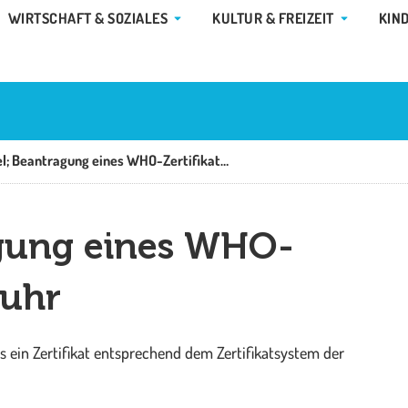
E GEMEINDE & RATHAUS
ÖFFNE WIRTSCHAFT & SOZIALES
ÖFFNE KUL
WIRTSCHAFT & SOZIALES
KULTUR & FREIZEIT
KIN
Arzneimittel; Beantragung eines WHO-Zertifikats für die Ausfuhr
agung eines WHO-
fuhr
s ein Zertifikat entsprechend dem Zertifikatsystem der