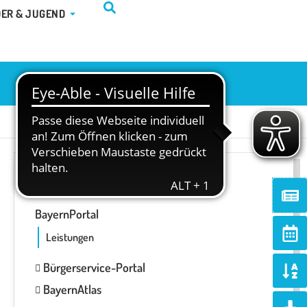
TUR & FREIZEIT
ÖFFNE KINDER & JUGEND
DER & JUGEND
ONLINE-SERVICES
Ne
BayernPortal
Ca
alt
Leistungen
So
Bürgerservice-Portal
al
BayernAtlas
d
Do