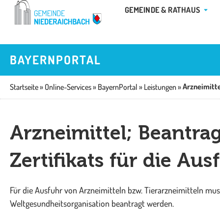
Zum
ÖFFN
GEMEINDE & RATHAUS
Inhalt
springen
BAYERNPORTAL
Startseite
»
Online-Services
»
BayernPortal
»
Leistungen
»
Arzneimittel; Beantr
Zertifikats für die Aus
Für die Ausfuhr von Arzneimitteln bzw. Tierarzneimitteln mus
Weltgesundheitsorganisation beantragt werden.