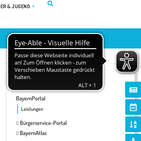
TUR & FREIZEIT
ÖFFNE KINDER & JUGEND
DER & JUGEND
ONLINE-SERVICES
Ne
BayernPortal
Ca
alt
Leistungen
So
Bürgerservice-Portal
al
BayernAtlas
d
Do