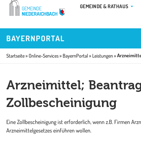
Zum
ÖFFN
GEMEINDE & RATHAUS
Inhalt
springen
BAYERNPORTAL
Startseite
»
Online-Services
»
BayernPortal
»
Leistungen
»
Arzneimittel; Beantra
Zollbescheinigung
Eine Zollbescheinigung ist erforderlich, wenn z.B. Firmen Arz
Arzneimittelgesetzes einführen wollen.