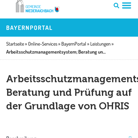
Zum
Inhalt
springen
BAYERNPORTAL
Startseite
»
Online-Services
»
BayernPortal
»
Leistungen
»
Arbeitsschutzmanagementsystem; Beratung und Prüfung auf der Grundlage von OHRIS
Arbeitsschutzmanagement
Beratung und Prüfung auf
der Grundlage von OHRIS