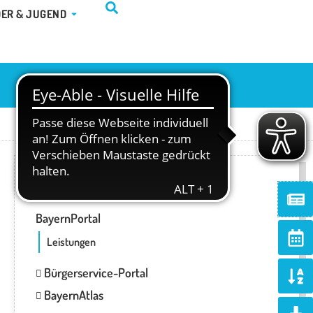
TUR & FREIZEIT
ÖFFNE KINDER & JUGEND
DER & JUGEND
ONLINE-SERVICES
Ne
BayernPortal
Ca
alt
Leistungen
So
Bürgerservice-Portal
al
BayernAtlas
d
Do