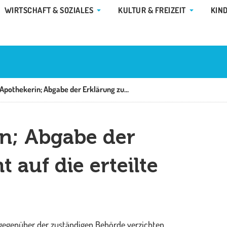
E GEMEINDE & RATHAUS
ÖFFNE WIRTSCHAFT & SOZIALES
ÖFFNE KUL
WIRTSCHAFT & SOZIALES
KULTUR & FREIZEIT
KIN
Apotheker/Apothekerin; Abgabe der Erklärung zum Verzicht auf die erteilte Approbation
n; Abgabe der
 auf die erteilte
 gegenüber der zuständigen Behörde verzichten.