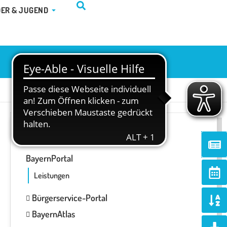
TUR & FREIZEIT
ÖFFNE KINDER & JUGEND
DER & JUGEND
ONLINE-SERVICES
Ne
BayernPortal
Ca
alt
Leistungen
So
Bürgerservice-Portal
al
BayernAtlas
d
Do