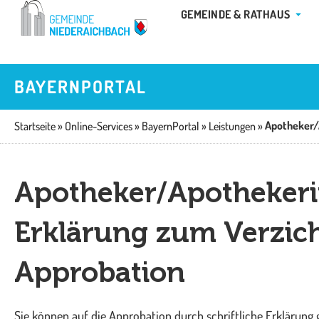
Zum
ÖFFN
GEMEINDE & RATHAUS
Inhalt
springen
BAYERNPORTAL
Startseite
»
Online-Services
»
BayernPortal
»
Leistungen
»
Apotheker/Apothekeri
Erklärung zum Verzicht
Approbation
Sie können auf die Approbation durch schriftliche Erklärung