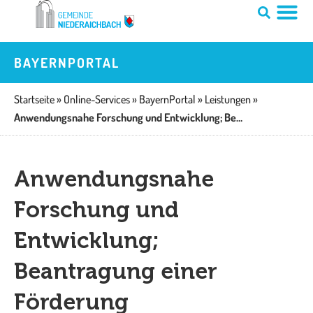
Zum
Inhalt
springen
BAYERNPORTAL
Startseite
»
Online-Services
»
BayernPortal
»
Leistungen
»
Anwendungsnahe Forschung und Entwicklung; Beantragung einer Förderung
Anwendungsnahe
Forschung und
Entwicklung;
Beantragung einer
Förderung