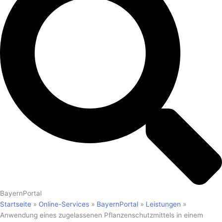
BayernPortal
Startseite
»
Online-Services
»
BayernPortal
»
Leistungen
»
Anwendung eines zugelassenen Pflanzenschutzmittels in einem