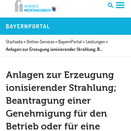
Zum
Inhalt
springen
BAYERNPORTAL
Startseite
»
Online-Services
»
BayernPortal
»
Leistungen
»
Anlagen zur Erzeugung ionisierender Strahlung; Beantragung einer Genehmigung für den Betrieb oder für eine Änderung
Anlagen zur Erzeugung
ionisierender Strahlung;
Beantragung einer
Genehmigung für den
Betrieb oder für eine