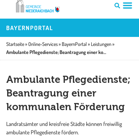
Zum
Inhalt
springen
BAYERNPORTAL
Startseite
»
Online-Services
»
BayernPortal
»
Leistungen
»
Ambulante Pflegedienste; Beantragung einer kommunalen Förderung
Ambulante Pflegedienste;
Beantragung einer
kommunalen Förderung
Landratsämter und kreisfreie Städte können freiwillig
ambulante Pflegedienste fördern.