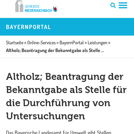
Zum
Inhalt
springen
BAYERNPORTAL
Startseite
»
Online-Services
»
BayernPortal
»
Leistungen
»
Altholz; Beantragung der Bekanntgabe als Stelle für die Durchführung von Untersuchungen
Altholz; Beantragung der
Bekanntgabe als Stelle für
die Durchführung von
Untersuchungen
Das Bayerische Landesamt für Umwelt gibt Stellen