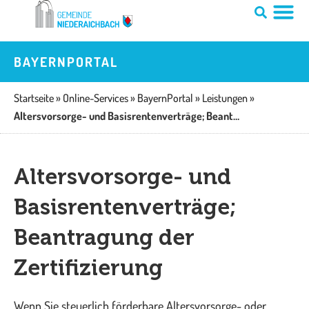
Zum
Inhalt
springen
BAYERNPORTAL
Startseite
»
Online-Services
»
BayernPortal
»
Leistungen
»
Altersvorsorge- und Basisrentenverträge; Beantragung der Zertifizierung
Altersvorsorge- und
Basisrentenverträge;
Beantragung der
Zertifizierung
Wenn Sie steuerlich förderbare Altersvorsorge- oder