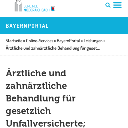
Zum
Inhalt
springen
BAYERNPORTAL
Startseite
»
Online-Services
»
BayernPortal
»
Leistungen
»
Ärztliche und zahnärztliche Behandlung für gesetzlich Unfallversicherte; Informationen zur Kostenübernahme
Ärztliche und
zahnärztliche
Behandlung für
gesetzlich
Unfallversicherte;