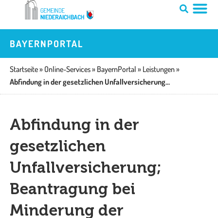
Zum
Inhalt
springen
BAYERNPORTAL
Startseite
»
Online-Services
»
BayernPortal
»
Leistungen
»
Abfindung in der gesetzlichen Unfallversicherung; Beantragung bei Minderung der Erwerbsfähigkeit unter 40 Prozent
Abfindung in der
gesetzlichen
Unfallversicherung;
Beantragung bei
Minderung der