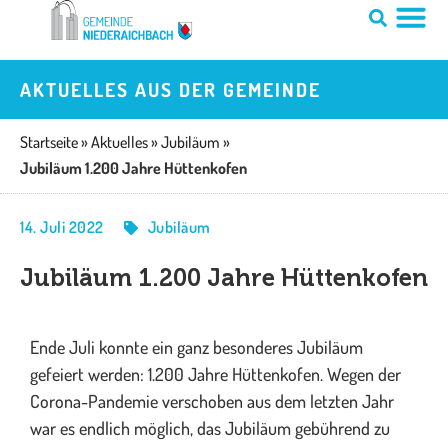
Zum
Inhalt
springen
AKTUELLES AUS DER GEMEINDE
Startseite
»
Aktuelles
»
Jubiläum
»
Ju­bi­lä­um 1.200 Jahre Hüt­ten­ko­fen
14. Juli 2022
Jubiläum
Ju­bi­lä­um 1.200 Jahre Hüt­ten­ko­fen
Ende Juli konnte ein ganz besonderes Jubiläum
gefeiert werden: 1.200 Jahre Hüttenkofen. Wegen der
Corona-Pandemie verschoben aus dem letzten Jahr
war es endlich möglich, das Jubiläum gebührend zu