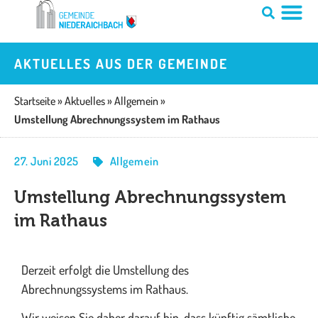
Zum
Inhalt
springen
AKTUELLES AUS DER GEMEINDE
Startseite
»
Aktuelles
»
Allgemein
»
Umstellung Abrechnungssystem im Rathaus
27. Juni 2025
Allgemein
Umstellung Abrechnungssystem
im Rathaus
Derzeit erfolgt die Umstellung des
Abrechnungssystems im Rathaus.
Wir weisen Sie daher darauf hin, dass künftig sämtliche