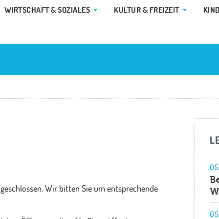
E GEMEINDE & RATHAUS
ÖFFNE WIRTSCHAFT & SOZIALES
ÖFFNE KUL
WIRTSCHAFT & SOZIALES
KULTUR & FREIZEIT
KIN
L
05
B
r geschlossen. Wir bitten Sie um entsprechende
W
05