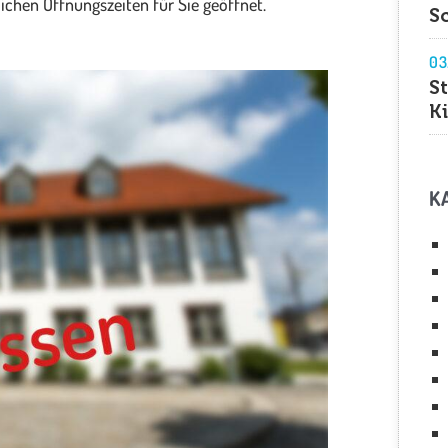
ichen Öffnungszeiten für Sie geöffnet.
S
03
S
K
K