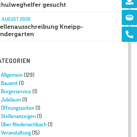
chulweghelfer gesucht
Ri
. AUGUST 2026
tellenausschreibung Kneipp-
Ph
indergarten
alt
ATEGORIEN
Allgemein
(129)
Bauamt
(1)
Bürgerservice
(1)
Jubiläum
(1)
Öffnungszeiten
(1)
Stellenanzeigen
(1)
Über Niederaichbach
(1)
Veranstaltung
(15)