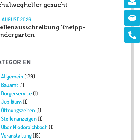
chulweghelfer gesucht
Ri
. AUGUST 2026
tellenausschreibung Kneipp-
Ph
indergarten
alt
ATEGORIEN
Allgemein
(129)
Bauamt
(1)
Bürgerservice
(1)
Jubiläum
(1)
Öffnungszeiten
(1)
Stellenanzeigen
(1)
Über Niederaichbach
(1)
Veranstaltung
(15)