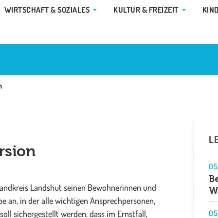
E GEMEINDE & RATHAUS
ÖFFNE WIRTSCHAFT & SOZIALES
ÖFFNE KUL
WIRTSCHAFT & SOZIALES
KULTUR & FREIZEIT
KIN
n
L
rsion
05
B
r Landkreis Landshut seinen Bewohnerinnen und
W
e an, in der alle wichtigen Ansprechpersonen,
l sichergestellt werden, dass im Ernstfall,
05