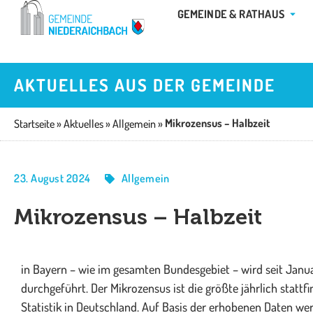
Zum
ÖFFN
GEMEINDE & RATHAUS
Inhalt
springen
AKTUELLES AUS DER GEMEINDE
Mikrozensus – Halbzeit
Startseite
»
Aktuelles
»
Allgemein
»
23. August 2024
Allgemein
Mikrozensus – Halbzeit
in Bayern – wie im gesamten Bundesgebiet – wird seit Janu
durchgeführt. Der Mikrozensus ist die größte jährlich stat
Statistik in Deutschland. Auf Basis der erhobenen Daten we