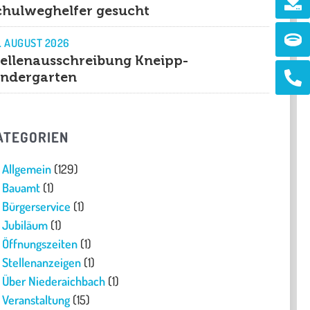
chulweghelfer gesucht
Ri
. AUGUST 2026
tellenausschreibung Kneipp-
Ph
indergarten
alt
ATEGORIEN
Allgemein
(129)
Bauamt
(1)
Bürgerservice
(1)
Jubiläum
(1)
Öffnungszeiten
(1)
Stellenanzeigen
(1)
Über Niederaichbach
(1)
Veranstaltung
(15)