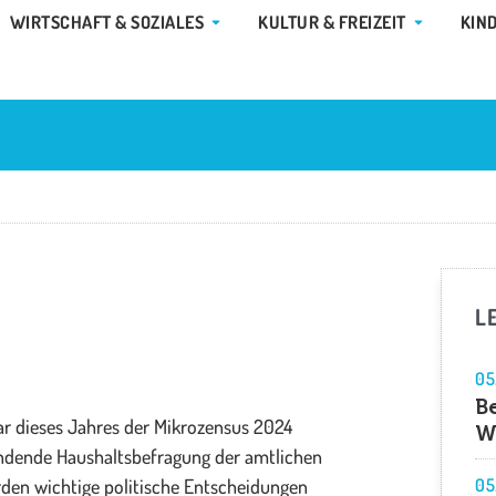
E GEMEINDE & RATHAUS
ÖFFNE WIRTSCHAFT & SOZIALES
ÖFFNE KUL
WIRTSCHAFT & SOZIALES
KULTUR & FREIZEIT
KIN
L
05
B
ar dieses Jahres der Mikrozensus 2024
W
tfindende Haushaltsbefragung der amtlichen
rden wichtige politische Entscheidungen
05