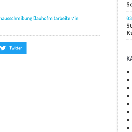
S
enausschreibung Bauhofmitarbeiter/in
03
S
K
Twitter
K