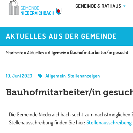
Zum
ÖFFN
GEMEINDE & RATHAUS
Inhalt
springen
AKTUELLES AUS DER GEMEINDE
Bauhofmitarbeiter/in gesucht
Startseite
»
Aktuelles
»
Allgemein
»
19. Juni 2023
Allgemein
,
Stellenanzeigen
Bauhofmitarbeiter/in gesuc
Die Gemeinde Niederaichbach sucht zum nächstmöglichen Ze
Stellenausschreibung finden Sie hier:
Stellenausschreibung