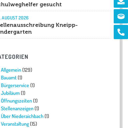
chulweghelfer gesucht
Ri
. AUGUST 2026
tellenausschreibung Kneipp-
Ph
indergarten
alt
ATEGORIEN
Allgemein
(129)
Bauamt
(1)
Bürgerservice
(1)
Jubiläum
(1)
Öffnungszeiten
(1)
Stellenanzeigen
(1)
Über Niederaichbach
(1)
Veranstaltung
(15)