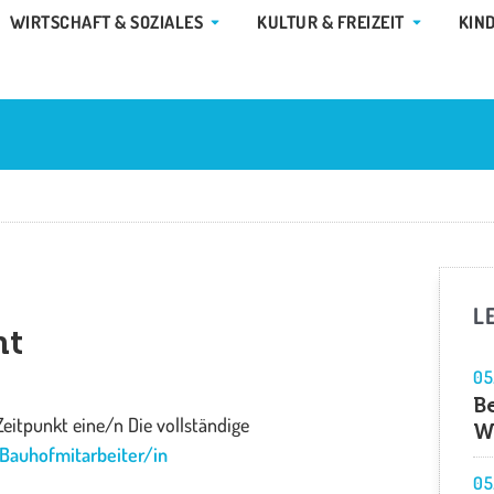
E GEMEINDE & RATHAUS
ÖFFNE WIRTSCHAFT & SOZIALES
ÖFFNE KUL
WIRTSCHAFT & SOZIALES
KULTUR & FREIZEIT
KIN
L
ht
05
B
itpunkt eine/n Die vollständige
W
 Bauhofmitarbeiter/in
05